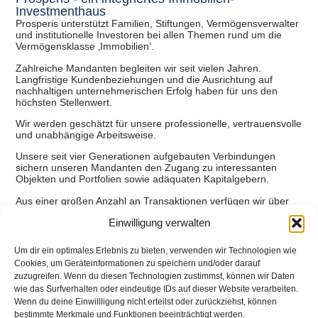
Investmenthaus
Prosperis unterstützt Familien, Stiftungen, Vermögensverwalter
und institutionelle Investoren bei allen Themen rund um die
Vermögensklasse ‚Immobilien‘.
Zahlreiche Mandanten begleiten wir seit vielen Jahren.
Langfristige Kundenbeziehungen und die Ausrichtung auf
nachhaltigen unternehmerischen Erfolg haben für uns den
höchsten Stellenwert.
Wir werden geschätzt für unsere professionelle, vertrauensvolle
und unabhängige Arbeitsweise.
Unsere seit vier Generationen aufgebauten Verbindungen
sichern unseren Mandanten den Zugang zu interessanten
Objekten und Portfolien sowie adäquaten Kapitalgebern.
Aus einer großen Anzahl an Transaktionen verfügen wir über
sicheres Urteilsvermögen, hohe fachliche Kompetenz und
Einwilligung verwalten
Verhandlungsstärke.
Um dir ein optimales Erlebnis zu bieten, verwenden wir Technologien wie
Unsere Investment Philosophie
Cookies, um Geräteinformationen zu speichern und/oder darauf
zuzugreifen. Wenn du diesen Technologien zustimmst, können wir Daten
wie das Surfverhalten oder eindeutige IDs auf dieser Website verarbeiten.
Wenn du deine Einwillligung nicht erteilst oder zurückziehst, können
bestimmte Merkmale und Funktionen beeinträchtigt werden.